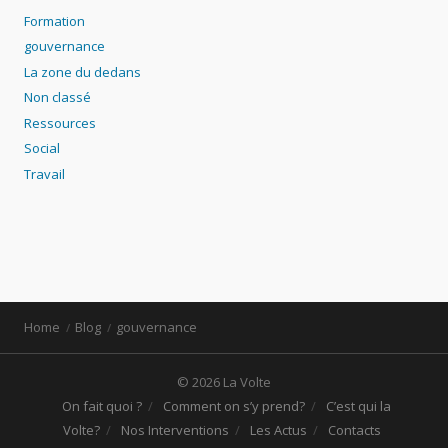
Formation
gouvernance
La zone du dedans
Non classé
Ressources
Social
Travail
Home
Blog
gouvernance
© 2026 La Volte
On fait quoi ?
Comment on s’y prend?
C’est qui la
Volte?
Nos Interventions
Les Actus
Contacts