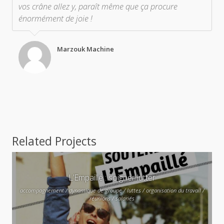
vos crâne allez y, paraît même que ça procure
énormément de joie !
Marzouk Machine
Related Projects
L’Empaillé : soigner lutter
accompagnement / dynamique de groupe / luttes / organisation du travail /
réunions / salariés