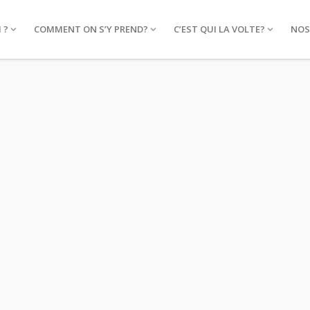
 ?
COMMENT ON S’Y PREND?
C’EST QUI LA VOLTE?
NOS