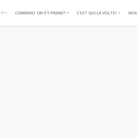
 ?
COMMENT ON S’Y PREND?
C’EST QUI LA VOLTE?
NOS