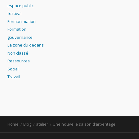
espace public
festival
Formanimation
Formation
gouvernance
La zone du dedans
Non classé
Ressources
Social
Travail
Home
Blog
atelier
Une nouvelle saison d’arpentage