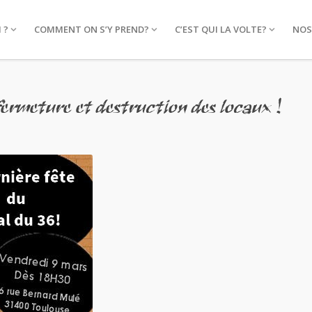
 ?
COMMENT ON S’Y PREND?
C’EST QUI LA VOLTE?
NOS
ermeture et destruction des locaux !