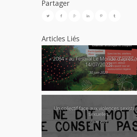
Partager
Articles Liés
« 2084 » au Festival Le Monde d’après (r
14/07/2023)
30 juin 2023
Un collectif face aux violences sexiste
sexuelles
4 avril 2023