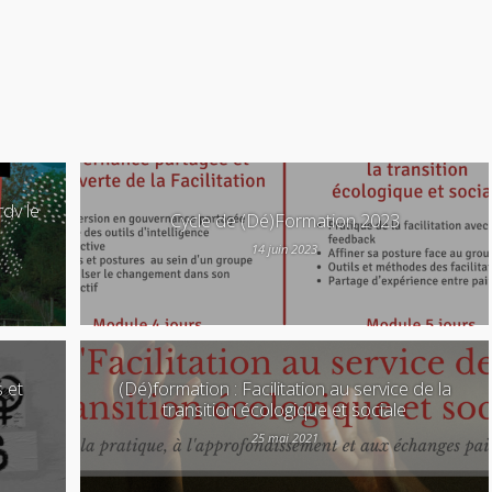
dv le
Cycle de (Dé)Formation 2023
14 juin 2023
s et
(Dé)formation : Facilitation au service de la
transition écologique et sociale
25 mai 2021