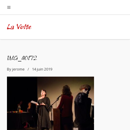
La Volte
IMG_40172
By
jerome
14 juin 2019