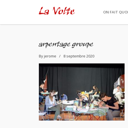
La Volte
ON FAIT QUOI
arpentage groupe
By
jerome
8 septembre 2020