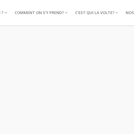
 ?
COMMENT ON S’Y PREND?
C’EST QUI LA VOLTE?
NOS