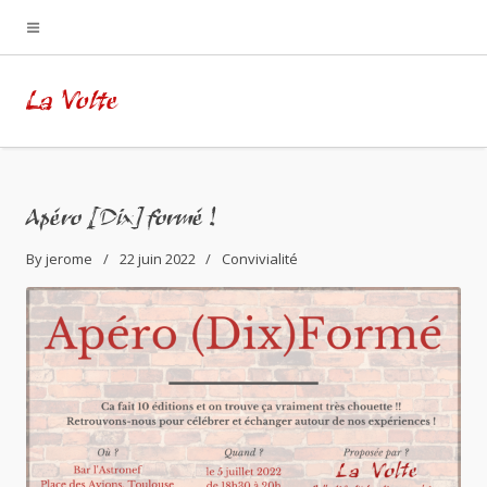
La Volte
Apéro [Dix]formé !
By
jerome
22 juin 2022
Convivialité