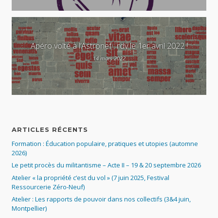
Apéro volté à l’Astronef : rdv le 1er avril 2022 !
14 mars 2022
ARTICLES RÉCENTS
Formation : Éducation populaire, pratiques et utopies (automne
2026)
Le petit procès du militantisme – Acte II – 19 & 20 septembre 2026
Atelier « la propriété c’est du vol » (7 juin 2025, Festival
Ressourcerie Zéro-Neuf)
Atelier : Les rapports de pouvoir dans nos collectifs (3&4 juin,
Montpellier)