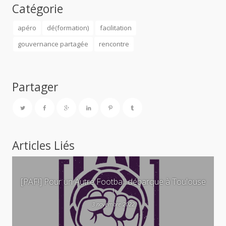
Catégorie
apéro
dé(formation)
facilitation
gouvernance partagée
rencontre
Partager
Articles Liés
[PAF!] Pour un Autre Football débarque à Toulouse
!
3 novembre 2022