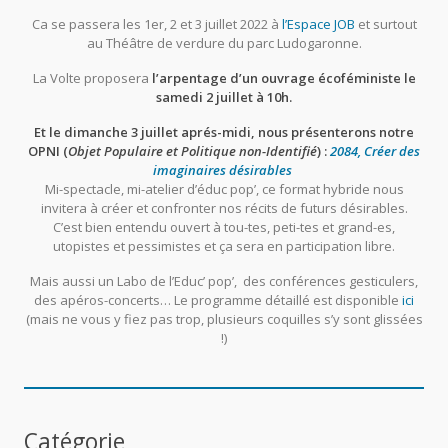
Ca se passera les 1er, 2 et 3 juillet 2022 à
l’Espace JOB
et surtout
au Théâtre de verdure du parc Ludogaronne.
La Volte proposera
l’arpentage d’un ouvrage écoféministe le
samedi 2 juillet à 10h.
Et le dimanche 3 juillet aprés-midi, nous présenterons notre
OPNI (
Objet Populaire et Politique non-Identifié
) :
2084, Créer des
imaginaires désirables
Mi-spectacle, mi-atelier d’éduc pop’, ce format hybride nous
invitera à créer et confronter nos récits de futurs désirables.
C’est bien entendu ouvert à tou-tes, peti-tes et grand-es,
utopistes et pessimistes et ça sera en participation libre.
Mais aussi un Labo de l’Educ’ pop’, des conférences gesticulers,
des apéros-concerts… Le programme détaillé est disponible
ici
(mais ne vous y fiez pas trop, plusieurs coquilles s’y sont glissées
!)
Catégorie