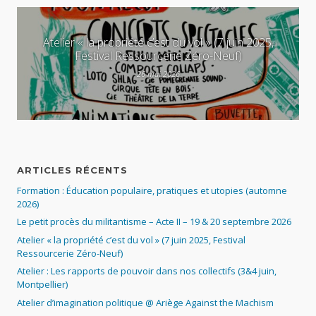
Atelier « la propriété c’est du vol » (7 juin 2025,
Festival Ressourcerie Zéro-Neuf)
26 mai 2026
ARTICLES RÉCENTS
Formation : Éducation populaire, pratiques et utopies (automne
2026)
Le petit procès du militantisme – Acte II – 19 & 20 septembre 2026
Atelier « la propriété c’est du vol » (7 juin 2025, Festival
Ressourcerie Zéro-Neuf)
Atelier : Les rapports de pouvoir dans nos collectifs (3&4 juin,
Montpellier)
Atelier d’imagination politique @ Ariège Against the Machism