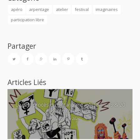
apéro
arpentage
atelier
festival
imaginaires
participation libre
Partager
Articles Liés
Le petit procès du militantisme – Acte II – 19 & 20
septembre 2026
27 mai 2026