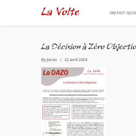
La Volte
ON FAIT QUOI
La Décision à Zéro Objecti
By
Jonas
22 avril 2024