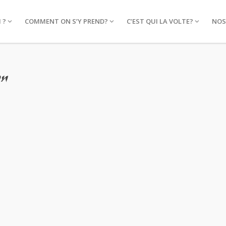
 ?
COMMENT ON S’Y PREND?
C’EST QUI LA VOLTE?
NOS
on