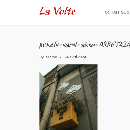
La Volte
ON FAIT QUOI
pexels-sami-aksu-4886732
By
jerome
24 avril 2024