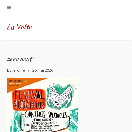
La Volte
zero neuf
By
jerome
26 mai 2026