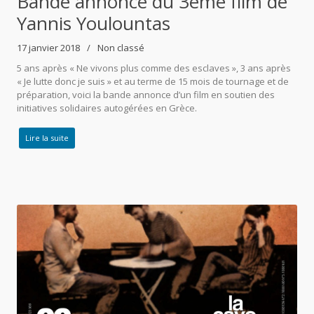
Bande annonce du 3ème film de
Yannis Youlountas
17 janvier 2018
Non classé
5 ans après « Ne vivons plus comme des esclaves », 3 ans après
« Je lutte donc je suis » et au terme de 15 mois de tournage et de
préparation, voici la bande annonce d’un film en soutien des
initiatives solidaires autogérées en Grèce.
Lire la suite