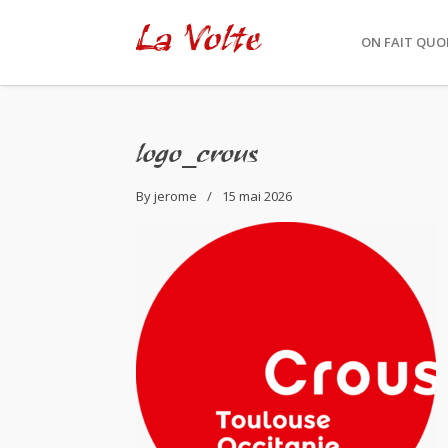
La Volte
ON FAIT QUOI
logo_crous
By
jerome
15 mai 2026