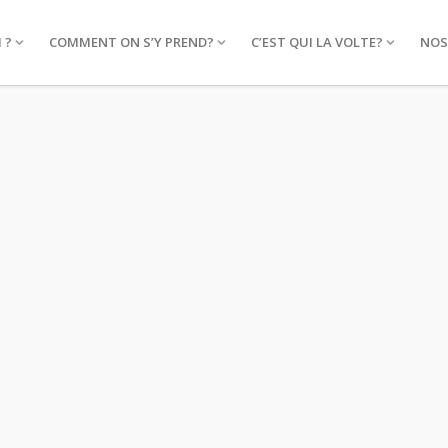
 ?
COMMENT ON S’Y PREND?
C’EST QUI LA VOLTE?
NOS