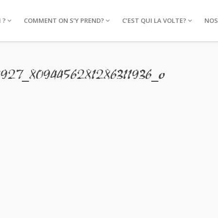
 ?
COMMENT ON S’Y PREND?
C’EST QUI LA VOLTE?
NOS
927_8094456281286311936_o