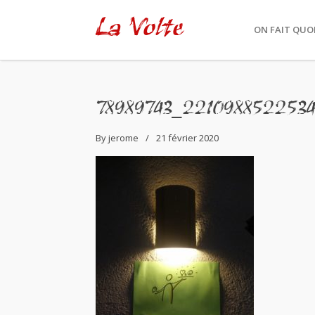
La Volte
ON FAIT QUOI
78989743_2210988522534
By
jerome
21 février 2020