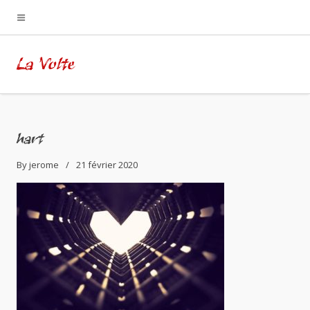
La Volte
hart
By
jerome
21 février 2020