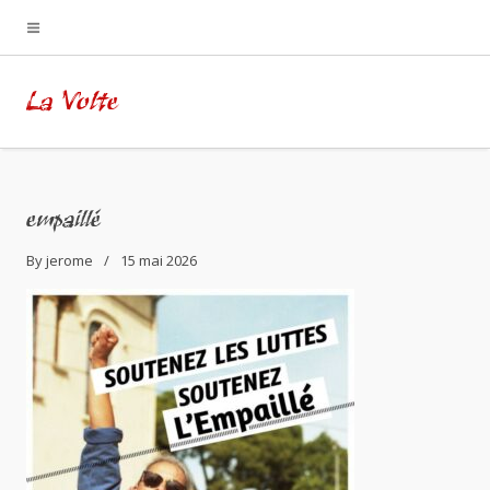
La Volte
empaillé
By
jerome
15 mai 2026