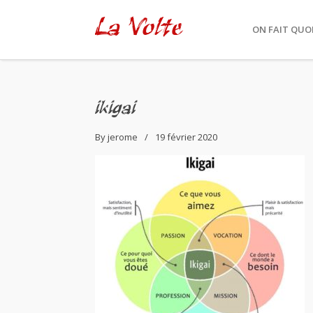
La Volte
ON FAIT QUOI
ikigai
By
jerome
19 février 2020