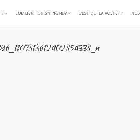
 ?
COMMENT ON S’Y PREND?
C’EST QUI LA VOLTE?
NOS
396_1107818612402854338_n