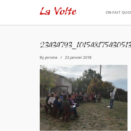
La Volte
ON FAIT QUOI
23434793_10154817543051
By
jerome
23 janvier 2018